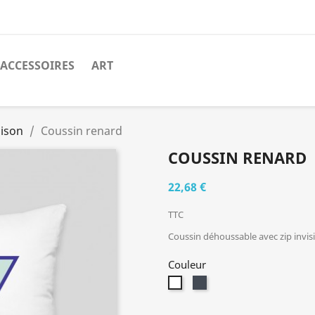
ACCESSOIRES
ART
aison
Coussin renard
COUSSIN RENARD
22,68 €
TTC
Coussin déhoussable avec zip invis
Couleur
Noir
Blanc