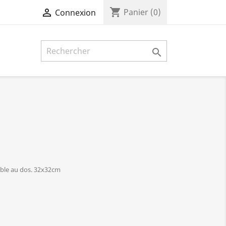
shopping_cart

Panier
(0)
Connexion

ible au dos. 32x32cm